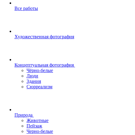
Все работы
Художественная фотография
Концептуальная фотография
Чёрно-белые
Люди
Здания
Сюрреализм
Природа
Животные
Пейзаж
Черно-белые