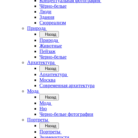
Концептуальная фотография
Чёрно-белые
Люди
Здания
Сюрреализм
Природа
Назад
Природа
Животные
Пейзаж
Черно-белые
Архитектура
Назад
Архитектура
Москва
Современная архитектура
Мода
Назад
Мода
Ню
Черно-белые фотографии
Портреты
Назад
Портреты
Знаменитости