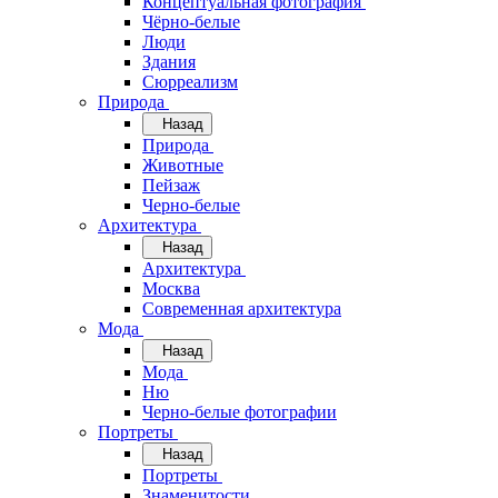
Концептуальная фотография
Чёрно-белые
Люди
Здания
Сюрреализм
Природа
Назад
Природа
Животные
Пейзаж
Черно-белые
Архитектура
Назад
Архитектура
Москва
Современная архитектура
Мода
Назад
Мода
Ню
Черно-белые фотографии
Портреты
Назад
Портреты
Знаменитости