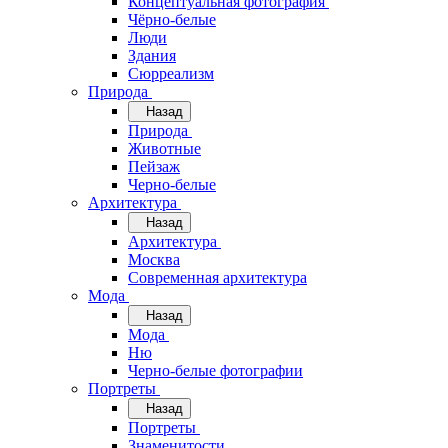
Концептуальная фотография
Чёрно-белые
Люди
Здания
Сюрреализм
Природа
Назад
Природа
Животные
Пейзаж
Черно-белые
Архитектура
Назад
Архитектура
Москва
Современная архитектура
Мода
Назад
Мода
Ню
Черно-белые фотографии
Портреты
Назад
Портреты
Знаменитости