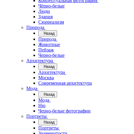
Концептуальная фотография
Чёрно-белые
Люди
Здания
Сюрреализм
Природа
Назад
Природа
Животные
Пейзаж
Черно-белые
Архитектура
Назад
Архитектура
Москва
Современная архитектура
Мода
Назад
Мода
Ню
Черно-белые фотографии
Портреты
Назад
Портреты
Знаменитости