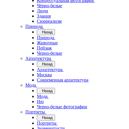
Концептуальная фотография
Чёрно-белые
Люди
Здания
Сюрреализм
Природа
Назад
Природа
Животные
Пейзаж
Черно-белые
Архитектура
Назад
Архитектура
Москва
Современная архитектура
Мода
Назад
Мода
Ню
Черно-белые фотографии
Портреты
Назад
Портреты
Знаменитости