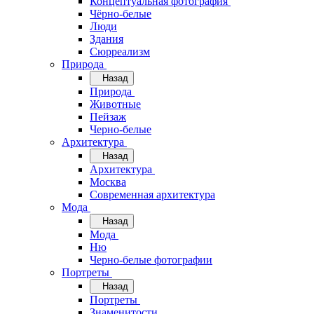
Концептуальная фотография
Чёрно-белые
Люди
Здания
Сюрреализм
Природа
Назад
Природа
Животные
Пейзаж
Черно-белые
Архитектура
Назад
Архитектура
Москва
Современная архитектура
Мода
Назад
Мода
Ню
Черно-белые фотографии
Портреты
Назад
Портреты
Знаменитости