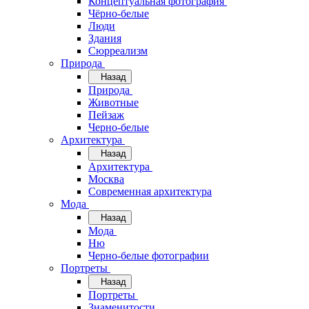
Концептуальная фотография
Чёрно-белые
Люди
Здания
Сюрреализм
Природа
Назад
Природа
Животные
Пейзаж
Черно-белые
Архитектура
Назад
Архитектура
Москва
Современная архитектура
Мода
Назад
Мода
Ню
Черно-белые фотографии
Портреты
Назад
Портреты
Знаменитости