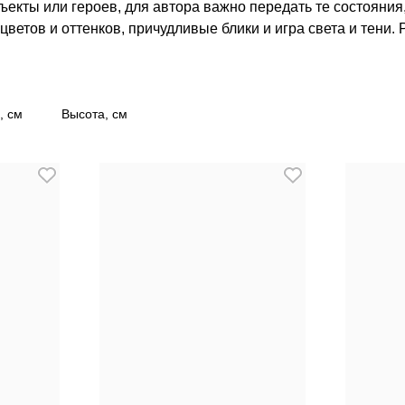
ъекты или героев, для автора важно передать те состояния
ов, причудливые блики и игра света и тени. Работы Лизы Бузовой участвовали в российских и
ликовались в таких изданиях, как Коммерсантъ Наука, Cosmopo
в частных коллекциях в России, США, Великобритании и на
Photography Awards, Best Photographer, конкурса журнала Di
, см
Высота, см
ссия.