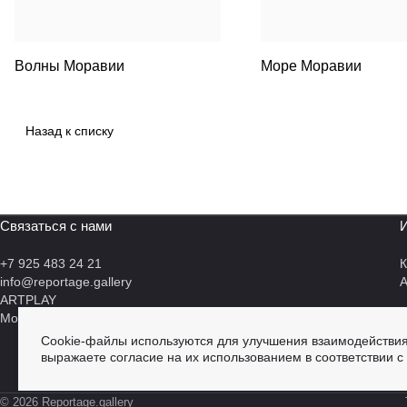
Волны Моравии
Море Моравии
Назад к списку
Связаться с нами
И
+7 925 483 24 21
К
info@reportage.gallery
А
ARTPLAY
Москва, Нижняя Сыромятническая 10, 2/3
Cookie-файлы используются для улучшения взаимодействия
выражаете согласие на их использованием в соответствии с
© 2026 Reportage.gallery