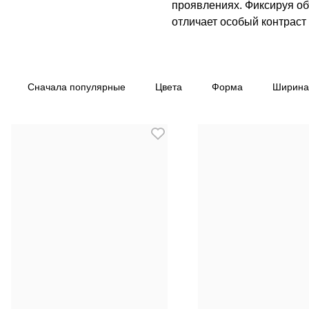
проявлениях. Фиксируя об
отличает особый контраст цветов и оттенк
британских выставках, пуб
Foto&Video, и находятся 
ReFocus Awards, Fine Art 
Сначала популярные
Цвета
Форма
Ширина
года» по версии NIKON Ро