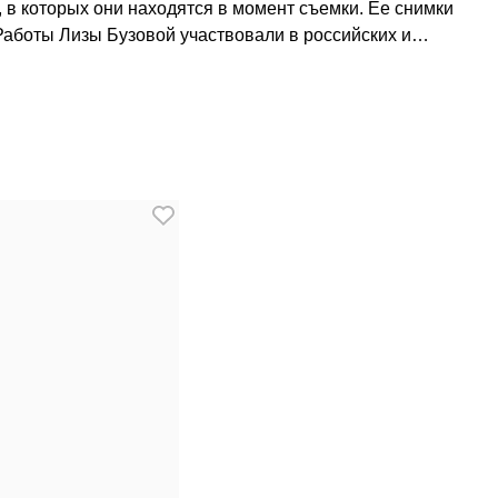
, в которых они находятся в момент съемки. Ее снимки
litan, Tatler, Digital Camera (UK), Аэроэкспресс,
 Кипре. Лиза — финалистка международных конкурсов
gital Camera. В 2014 году получила гран-при «Фотограф