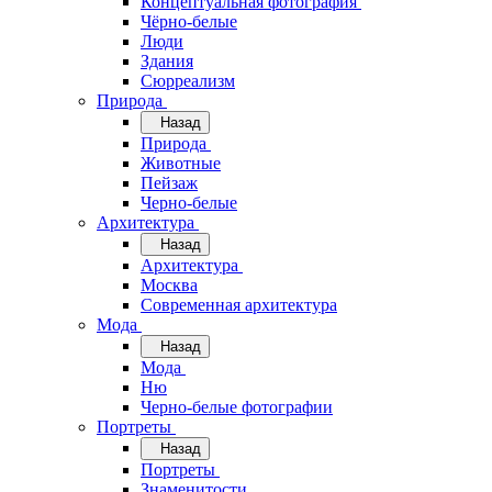
Концептуальная фотография
Чёрно-белые
Люди
Здания
Сюрреализм
Природа
Назад
Природа
Животные
Пейзаж
Черно-белые
Архитектура
Назад
Архитектура
Москва
Современная архитектура
Мода
Назад
Мода
Ню
Черно-белые фотографии
Портреты
Назад
Портреты
Знаменитости