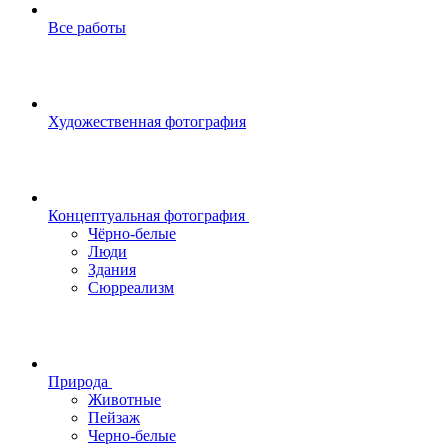
Все работы
Художественная фотография
Концептуальная фотография
Чёрно-белые
Люди
Здания
Сюрреализм
Природа
Животные
Пейзаж
Черно-белые