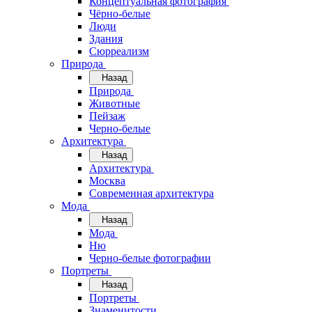
Концептуальная фотография
Чёрно-белые
Люди
Здания
Сюрреализм
Природа
Назад
Природа
Животные
Пейзаж
Черно-белые
Архитектура
Назад
Архитектура
Москва
Современная архитектура
Мода
Назад
Мода
Ню
Черно-белые фотографии
Портреты
Назад
Портреты
Знаменитости