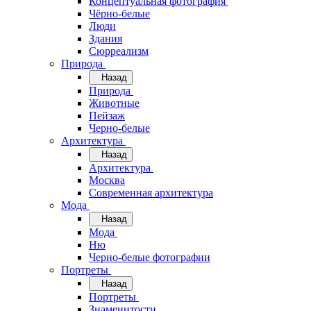
Концептуальная фотография
Чёрно-белые
Люди
Здания
Сюрреализм
Природа
Назад
Природа
Животные
Пейзаж
Черно-белые
Архитектура
Назад
Архитектура
Москва
Современная архитектура
Мода
Назад
Мода
Ню
Черно-белые фотографии
Портреты
Назад
Портреты
Знаменитости