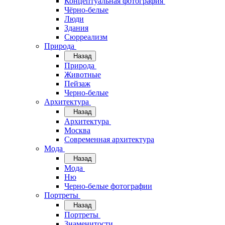
Концептуальная фотография
Чёрно-белые
Люди
Здания
Сюрреализм
Природа
Назад
Природа
Животные
Пейзаж
Черно-белые
Архитектура
Назад
Архитектура
Москва
Современная архитектура
Мода
Назад
Мода
Ню
Черно-белые фотографии
Портреты
Назад
Портреты
Знаменитости