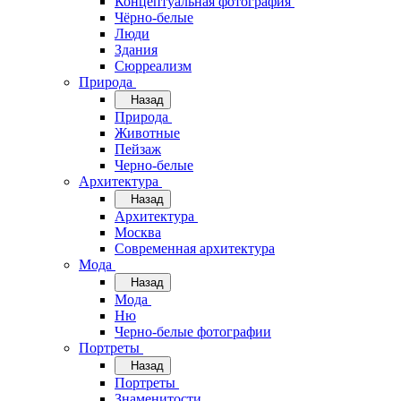
Концептуальная фотография
Чёрно-белые
Люди
Здания
Сюрреализм
Природа
Назад
Природа
Животные
Пейзаж
Черно-белые
Архитектура
Назад
Архитектура
Москва
Современная архитектура
Мода
Назад
Мода
Ню
Черно-белые фотографии
Портреты
Назад
Портреты
Знаменитости