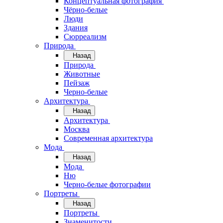
Концептуальная фотография
Чёрно-белые
Люди
Здания
Сюрреализм
Природа
Назад
Природа
Животные
Пейзаж
Черно-белые
Архитектура
Назад
Архитектура
Москва
Современная архитектура
Мода
Назад
Мода
Ню
Черно-белые фотографии
Портреты
Назад
Портреты
Знаменитости