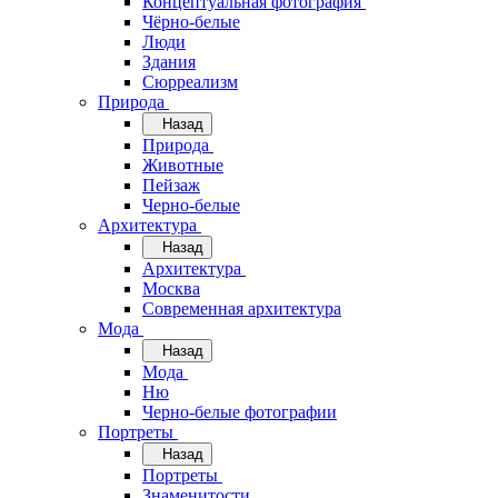
Концептуальная фотография
Чёрно-белые
Люди
Здания
Сюрреализм
Природа
Назад
Природа
Животные
Пейзаж
Черно-белые
Архитектура
Назад
Архитектура
Москва
Современная архитектура
Мода
Назад
Мода
Ню
Черно-белые фотографии
Портреты
Назад
Портреты
Знаменитости