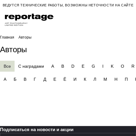
ВЕДУТСЯ ТЕХНИЧЕСКИЕ РАБОТЫ, ВОЗМОЖНЫ НЕТОЧНОСТИ НА САЙТЕ
Главная
Авторы
Авторы
Все
C наградами
A
B
D
E
G
I
K
O
R
А
Б
В
Г
Д
Е
Ё
И
К
Л
М
Н
П
Подписаться
на новости и акции