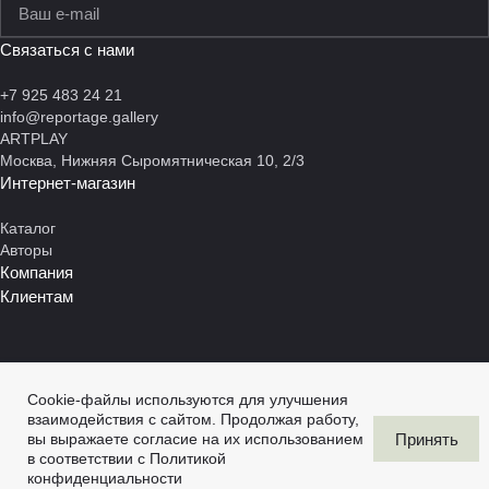
политикой конфиденциальности
Связаться с нами
+7 925 483 24 21
info@reportage.gallery
ARTPLAY
Москва, Нижняя Сыромятническая 10, 2/3
Интернет-магазин
Каталог
Авторы
Компания
Клиентам
Cookie-файлы используются для улучшения
© 2026 Reportage.gallery
взаимодействия с сайтом. Продолжая работу,
Темная тема
Принять
вы выражаете согласие на их использованием
Политика конфиденциальности
Публичная оферта
в соответствии с
Политикой
Разработка и продвижение
конфиденциальности