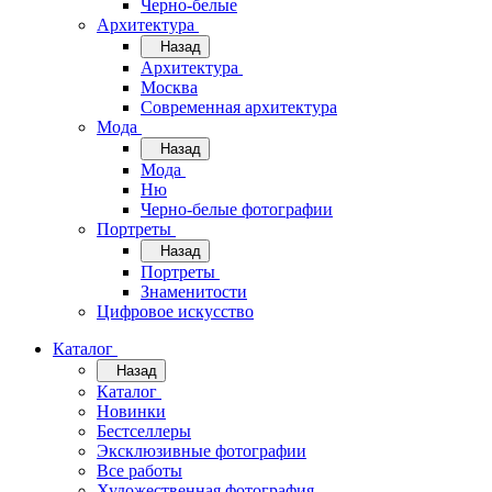
Черно-белые
Архитектура
Назад
Архитектура
Москва
Современная архитектура
Мода
Назад
Мода
Ню
Черно-белые фотографии
Портреты
Назад
Портреты
Знаменитости
Цифровое искусство
Каталог
Назад
Каталог
Новинки
Бестселлеры
Эксклюзивные фотографии
Все работы
Художественная фотография